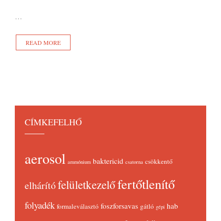
…
READ MORE
CÍMKEFELHŐ
aerosol
baktericid
csökkentő
ammónium
csatorna
fertőtlenítő
felületkezelő
elhárító
folyadék
foszforsavas
hab
formaleválasztó
gátló
gépi