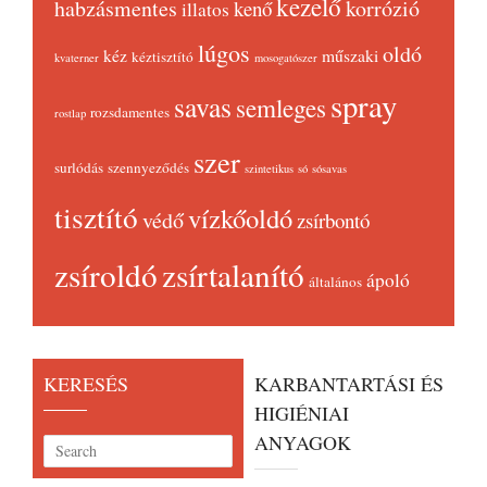
kezelő
habzásmentes
korrózió
kenő
illatos
lúgos
oldó
kéz
műszaki
kéztisztító
kvaterner
mosogatószer
spray
savas
semleges
rozsdamentes
rostlap
szer
surlódás
szennyeződés
szintetikus
só
sósavas
tisztító
vízkőoldó
védő
zsírbontó
zsíroldó
zsírtalanító
ápoló
általános
KERESÉS
KARBANTARTÁSI ÉS
HIGIÉNIAI
ANYAGOK