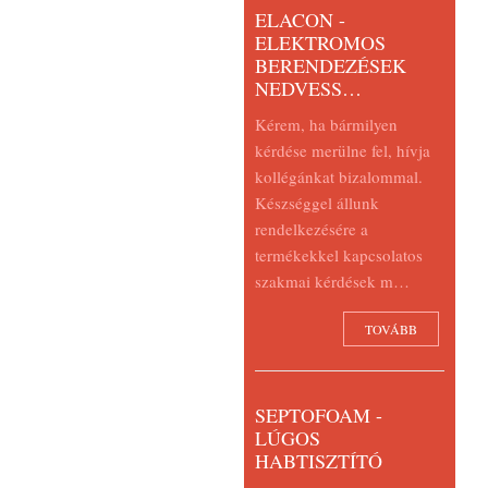
ELACON -
ELEKTROMOS
BERENDEZÉSEK
NEDVESS…
Kérem, ha bármilyen
kérdése merülne fel, hívja
kollégánkat bizalommal.
Készséggel állunk
rendelkezésére a
termékekkel kapcsolatos
szakmai kérdések m…
TOVÁBB
SEPTOFOAM -
LÚGOS
HABTISZTÍTÓ