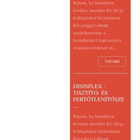
Kérem, ha bármilyen
kérdése merülne fel, hívja
kollégánkat bizalommal.
Készséggel állunk
rendelkezésére a
termékekkel kapcsolatos
szakmai kérdések m…
TOVÁBB
DISINFLEX -
TISZTÍTÓ- ÉS
FERTŐTLENÍTŐSZE
…
Kérem, ha bármilyen
kérdése merülne fel, hívja
kollégánkat bizalommal.
Készséggel állunk