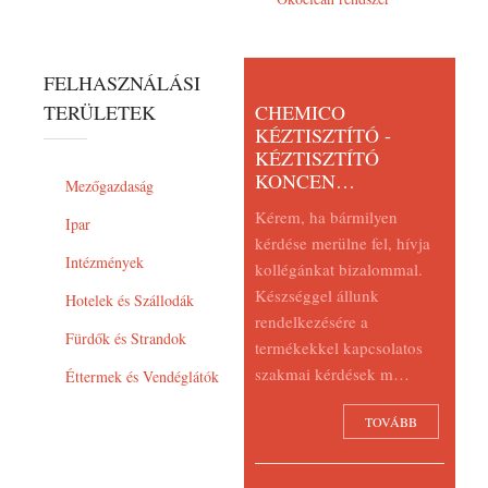
FELHASZNÁLÁSI
TERÜLETEK
CHEMICO
KÉZTISZTÍTÓ -
KÉZTISZTÍTÓ
KONCEN…
Mezőgazdaság
Kérem, ha bármilyen
Ipar
kérdése merülne fel, hívja
Intézmények
kollégánkat bizalommal.
Készséggel állunk
Hotelek és Szállodák
rendelkezésére a
Fürdők és Strandok
termékekkel kapcsolatos
szakmai kérdések m…
Éttermek és Vendéglátók
TOVÁBB