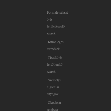
Formaleválaszt
ó és
felületkezelő
szerek
Különleges
termékek
Tisztító és
fertőtlenítő
szerek
Személyi
higiéniai
anyagok
Ökoclean
rendszer