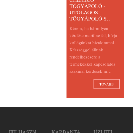
TŐGYÁPOLÓ -
UTÓLAGOS
TŐGYÁPOLÓ S…
Kérem, ha bármilyen
kérdése merülne fel, hívja
kollégánkat bizalommal.
Készséggel állunk
rendelkezésére a
termékekkel kapcsolatos
szakmai kérdések m…
TOVÁBB
FELHASZN
KARBANTA
ÜZLETI