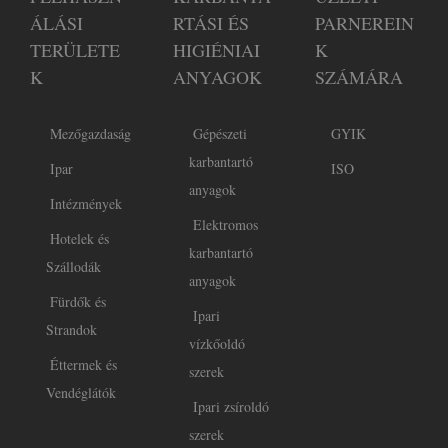
ÁLÁSI
RTÁSI ÉS
PARNEREIN
TERÜLETE
HIGIÉNIAI
K
K
ANYAGOK
SZÁMÁRA
Mezőgazdaság
Gépészeti
GYIK
karbantartó
Ipar
ISO
anyagok
Intézmények
Elektromos
Hotelek és
karbantartó
Szállodák
anyagok
Fürdők és
Ipari
Strandok
vízkőoldó
Éttermek és
szerek
Vendéglátók
Ipari zsíroldó
szerek