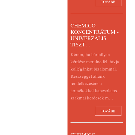
TOVÁBB
CHEMICO
KONCENTRÁTUM -
UNIVERZÁLIS
TISZT…
Kérem, ha bármilyen
kérdése merülne fel, hívja
kollégánkat bizalommal.
Készséggel állunk
rendelkezésére a
termékekkel kapcsolatos
szakmai kérdések m…
TOVÁBB
CHEMICO