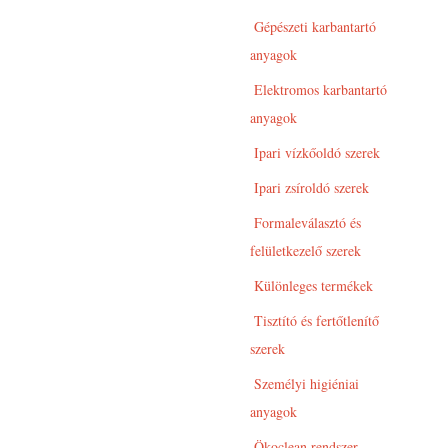
Gépészeti karbantartó
anyagok
Elektromos karbantartó
anyagok
Ipari vízkőoldó szerek
Ipari zsíroldó szerek
Formaleválasztó és
felületkezelő szerek
Különleges termékek
Tisztító és fertőtlenítő
szerek
Személyi higiéniai
anyagok
Ökoclean rendszer