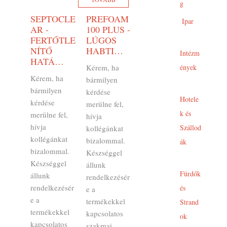
g
SEPTOCLE
PREFOAM
Ipar
AR -
100 PLUS -
FERTŐTLE
LÚGOS
NÍTŐ
HABTI…
Intézm
HATÁ…
Kérem, ha
ények
Kérem, ha
bármilyen
bármilyen
kérdése
Hotele
kérdése
merülne fel,
k és
merülne fel,
hívja
hívja
Szállod
kollégánkat
kollégánkat
bizalommal.
ák
bizalommal.
Készséggel
Készséggel
állunk
Fürdők
állunk
rendelkezésér
rendelkezésér
és
e a
e a
termékekkel
Strand
termékekkel
kapcsolatos
ok
kapcsolatos
szakmai