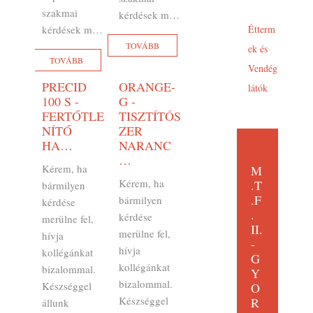
szakmai
kérdések m…
kérdések m…
Étterm
TOVÁBB
ek és
TOVÁBB
Vendég
PRECID
ORANGE-
látók
100 S -
G -
FERTŐTLE
TISZTÍTÓS
NÍTŐ
ZER
HA…
NARANC
…
Kérem, ha
M
Kérem, ha
.T
bármilyen
.F
bármilyen
kérdése
.
kérdése
merülne fel,
II.
merülne fel,
hívja
-
hívja
kollégánkat
G
kollégánkat
bizalommal.
Y
bizalommal.
Készséggel
O
Készséggel
R
állunk