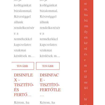
re
kollégánkat
kollégánkat
m,
bizalommal.
bizalommal.
ha
Készséggel
Készséggel
bá
állunk
állunk
rm
rendelkezésér
rendelkezésér
ily
e a
e a
en
termékekkel
termékekkel
ké
kapcsolatos
kapcsolatos
rd
szakmai
szakmai
és
kérdések m…
kérdések m…
e
m
TOVÁBB
TOVÁBB
er
DISINFLE
DISINFAC
ül
X -
E -
ne
TISZTÍTÓ-
TISZTÍTÓ-
fel
ÉS
FERTŐTLE
,
FERTŐ…
…
hí
Kérem, ha
Kérem, ha
vj