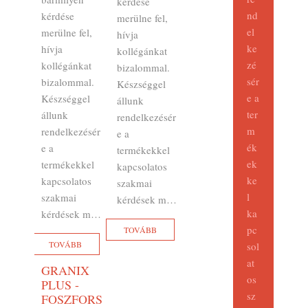
kérdése
nd
kérdése
merülne fel,
el
merülne fel,
hívja
ke
hívja
kollégánkat
zé
kollégánkat
bizalommal.
sér
bizalommal.
Készséggel
e a
Készséggel
állunk
ter
állunk
rendelkezésér
m
rendelkezésér
e a
ék
e a
termékekkel
ek
termékekkel
kapcsolatos
ke
kapcsolatos
szakmai
l
szakmai
kérdések m…
ka
kérdések m…
pc
TOVÁBB
TOVÁBB
sol
at
GRANIX
os
PLUS -
sz
FOSZFORS