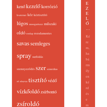
E
kezelő
korrózió
kenő
Z
E
kéz
kéztisztító
kvaterner
L
lúgos
Ő
műszaki
mosogatószer
…
oldó
rozsdamentes
rostlap
Ké
savas
re
semleges
m,
spray
ha
surlódás
bá
rm
szer
szennyeződés
szintetikus
ily
en
tisztító
védő
só
sósavas
ké
rd
vízkőoldó
zsírbontó
és
e
zsíroldó
m