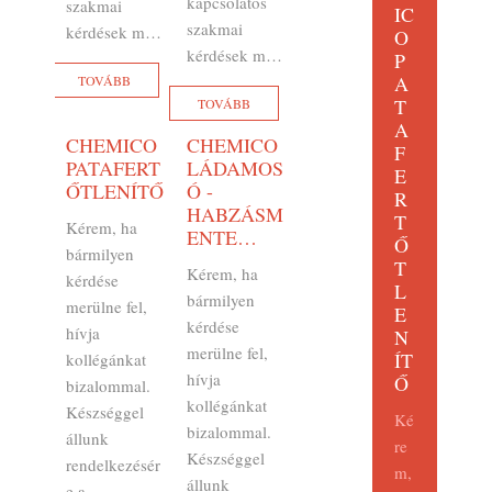
kapcsolatos
szakmai
IC
szakmai
kérdések m…
O
kérdések m…
P
A
TOVÁBB
T
TOVÁBB
A
CHEMICO
CHEMICO
F
PATAFERT
LÁDAMOS
E
ŐTLENÍTŐ
Ó -
R
HABZÁSM
T
Kérem, ha
ENTE…
Ő
bármilyen
T
Kérem, ha
kérdése
L
bármilyen
merülne fel,
E
kérdése
hívja
N
merülne fel,
ÍT
kollégánkat
hívja
Ő
bizalommal.
kollégánkat
Készséggel
Ké
bizalommal.
állunk
re
Készséggel
rendelkezésér
m,
állunk
e a