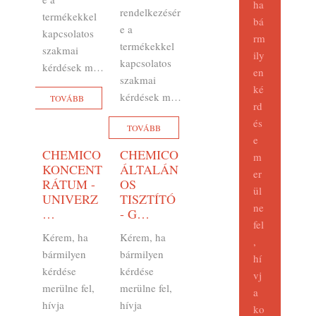
ha
rendelkezésér
termékekkel
bá
e a
kapcsolatos
rm
termékekkel
szakmai
ily
kapcsolatos
kérdések m…
en
szakmai
ké
kérdések m…
TOVÁBB
rd
és
TOVÁBB
e
CHEMICO
CHEMICO
m
KONCENT
ÁLTALÁN
er
RÁTUM -
OS
ül
UNIVERZ
TISZTÍTÓ
ne
…
- G…
fel
Kérem, ha
Kérem, ha
,
bármilyen
bármilyen
hí
kérdése
kérdése
vj
merülne fel,
merülne fel,
a
hívja
hívja
ko