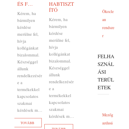
ÉS F…
HABTISZT
ÍTÓ
Ökocle
Kérem, ha
Kérem, ha
an
bármilyen
bármilyen
kérdése
rendsze
kérdése
merülne fel,
r
merülne fel,
hívja
hívja
kollégánkat
kollégánkat
bizalommal.
FELHA
bizalommal.
Készséggel
SZNÁL
Készséggel
állunk
ÁSI
állunk
rendelkezésér
TERÜL
rendelkezésér
e a
ETEK
e a
termékekkel
termékekkel
kapcsolatos
kapcsolatos
szakmai
szakmai
kérdések m…
Mezőg
kérdések m…
azdasá
TOVÁBB
TOVÁBB