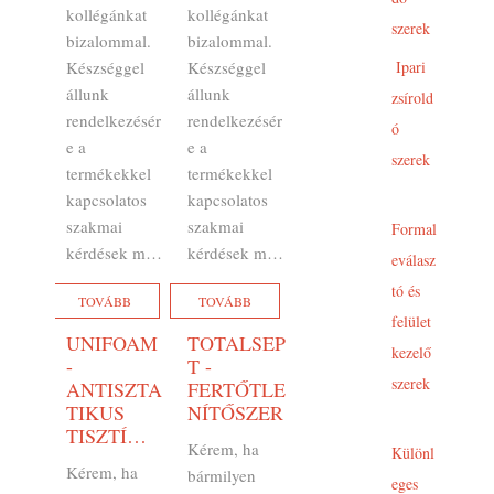
kollégánkat
kollégánkat
szerek
bizalommal.
bizalommal.
Készséggel
Készséggel
Ipari
állunk
állunk
zsírold
rendelkezésér
rendelkezésér
ó
e a
e a
szerek
termékekkel
termékekkel
kapcsolatos
kapcsolatos
szakmai
szakmai
Formal
kérdések m…
kérdések m…
eválasz
tó és
TOVÁBB
TOVÁBB
felület
UNIFOAM
TOTALSEP
kezelő
-
T -
szerek
ANTISZTA
FERTŐTLE
TIKUS
NÍTŐSZER
TISZTÍ…
Kérem, ha
Különl
Kérem, ha
bármilyen
eges