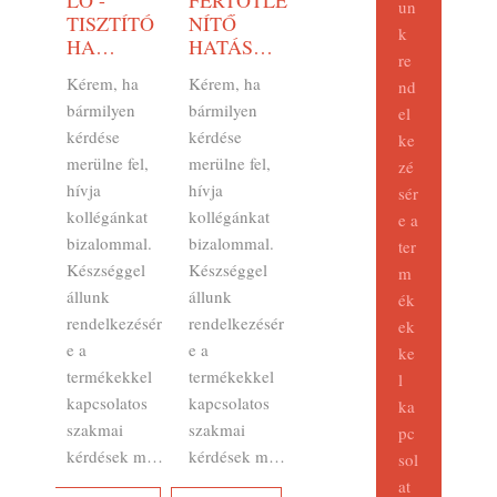
un
TISZTÍTÓ
NÍTŐ
k
HA…
HATÁS…
re
Kérem, ha
Kérem, ha
nd
bármilyen
bármilyen
el
kérdése
kérdése
ke
merülne fel,
merülne fel,
zé
hívja
hívja
sér
kollégánkat
kollégánkat
e a
bizalommal.
bizalommal.
ter
Készséggel
Készséggel
m
állunk
állunk
ék
rendelkezésér
rendelkezésér
ek
e a
e a
ke
termékekkel
termékekkel
l
kapcsolatos
kapcsolatos
ka
szakmai
szakmai
pc
kérdések m…
kérdések m…
sol
at