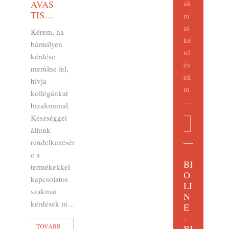
AVAS
ak
TIS…
m
ai
Kérem, ha
ké
bármilyen
rd
kérdése
és
merülne fel,
ek
hívja
m
kollégánkat
…
bizalommal.
Készséggel
TOVÁBB
állunk
rendelkezésér
e a
BI
termékekkel
O
kapcsolatos
LI
szakmai
N
kérdések m…
E
-
TOVÁBB
BI