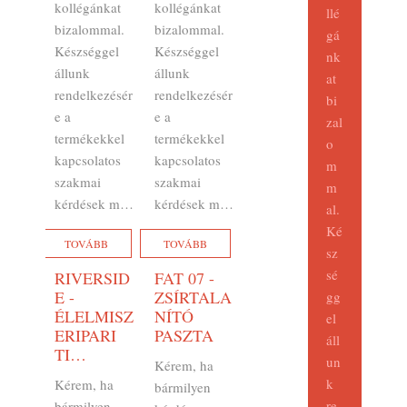
kollégánkat
kollégánkat
llé
bizalommal.
bizalommal.
gá
Készséggel
Készséggel
nk
állunk
állunk
at
rendelkezésér
rendelkezésér
bi
e a
e a
zal
termékekkel
termékekkel
o
kapcsolatos
kapcsolatos
m
szakmai
szakmai
m
kérdések m…
kérdések m…
al.
Ké
TOVÁBB
TOVÁBB
sz
sé
RIVERSID
FAT 07 -
E -
ZSÍRTALA
gg
ÉLELMISZ
NÍTÓ
el
ERIPARI
PASZTA
áll
TI…
un
Kérem, ha
k
Kérem, ha
bármilyen
re
bármilyen