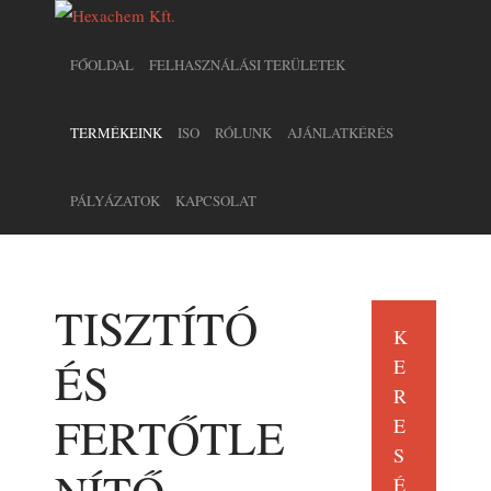
FŐOLDAL
FELHASZNÁLÁSI TERÜLETEK
TERMÉKEINK
ISO
RÓLUNK
AJÁNLATKÉRÉS
PÁLYÁZATOK
KAPCSOLAT
TISZTÍTÓ
K
ÉS
E
R
FERTŐTLE
E
S
É