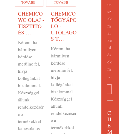
TOVÁBB
TOVÁBB
os
sz
CHEMICO
CHEMICO
ak
WC OLAJ -
TŐGYÁPO
TISZTÍTÓ
LÓ -
m
ÉS …
UTÓLAGO
ai
S T…
ké
Kérem, ha
rd
Kérem, ha
bármilyen
és
bármilyen
kérdése
ek
kérdése
merülne fel,
m
merülne fel,
hívja
…
hívja
kollégánkat
kollégánkat
bizalommal.
TOVÁBB
bizalommal.
Készséggel
Készséggel
állunk
állunk
rendelkezésér
C
rendelkezésér
e a
H
e a
termékekkel
E
termékekkel
kapcsolatos
M