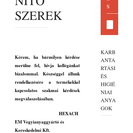
NÍTŐ
S
SZEREK
KARB
Kérem, ha bármilyen kérdése
ANTA
merülne fel, hívja kollégánkat
RTÁSI
bizalommal. Készséggel állunk
ÉS
rendelkezésére a termékekkel
HIGIÉ
kapcsolatos szakmai kérdések
NIAI
megválaszolásában.
ANYA
GOK
HEXACH
EM Vegyianyaggyártó és
Kereskedelmi Kft.