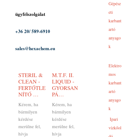
Gépész
eti
ügyfélszolgálat
karbant
artó
+36 20/ 589-6910
anyago
k
sales@hexachem.eu
Elektro
STERIL &
M.T.F. II.
mos
CLEAN -
LIQUID -
karbant
FERTŐTLE
GYORSAN
artó
NÍTŐ …
PÁ…
anyago
Kérem, ha
Kérem, ha
k
bármilyen
bármilyen
kérdése
kérdése
Ipari
merülne fel,
merülne fel,
vízkőol
hívja
hívja
dó